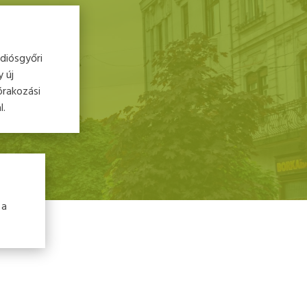
diósgyőri
 új
órakozási
l.
 a