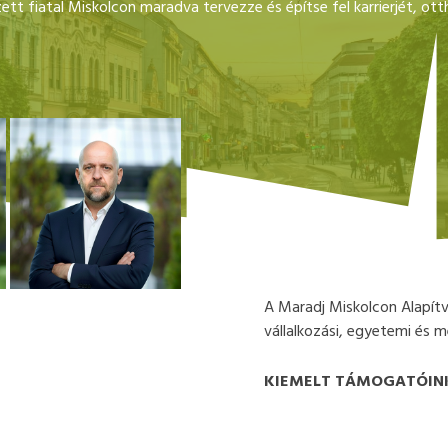
tt fiatal Miskolcon maradva tervezze és építse fel karrierjét, ott
A Maradj Miskolcon Alapítv
vállalkozási, egyetemi és m
KIEMELT TÁMOGATÓIN