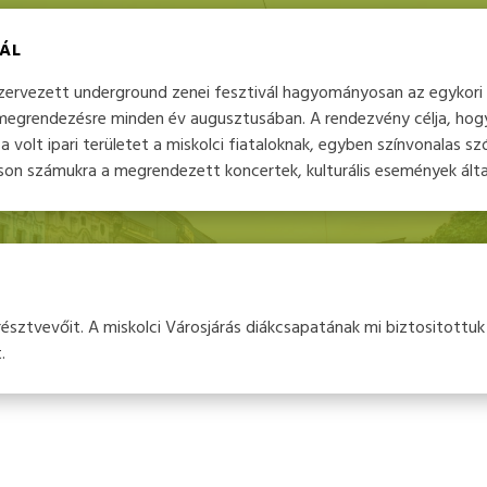
ÁL
szervezett underground zenei fesztivál hagyományosan az egykori 
megrendezésre minden év augusztusában. A rendezvény célja, hogy
volt ipari területet a miskolci fiataloknak, egyben színvonalas sz
tson számukra a megrendezett koncertek, kulturális események álta
észtvevőit. A miskolci Városjárás diákcsapatának mi biztositottuk
.