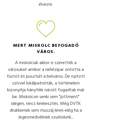
élvezni.
MERT MISKOLC BEFOGADÓ
VÁROS.
A miskolciak akkor is szerették a
városukat amikor a nehézipar ontotta a
füstöt és pusztult a belváros. De nyitott
szívvel lokálpatrióták, a történelem
bizonyítja hányféle nációt fogadtak már
be. Miskolcon senki sem "jöttment"
idegen, nincs kirekesztés. Még DVTK
drukkernek sem muszáj lenni-elég ha a
Jegesmedvéknek szurkolunk...