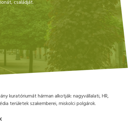
honát, családját.
ány kuratóriumát hárman alkotják: nagyvállalati, HR,
édia területek szakemberei, miskolci polgárok.
K