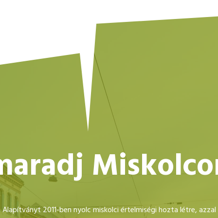
maradj Miskolco
lapítványt 2011-ben nyolc miskolci értelmiségi hozta létre, azzal a