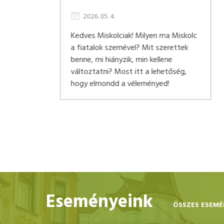
2019. 11. 11.
Elkészíteni Miskolc város digitális
főterének koncepcióját, s azt
lc
hasznosításra és alkalmazásra átadni
az új Főteret megépítő
önkormányzatnak.
Eseményeink
ÖSSZES ESEM