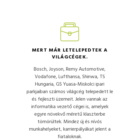
MERT MÁR LETELEPEDTEK A
VILÁGCÉGEK.
Bosch, Joyson, Remy Automotive,
Vodafone, Lufthansa, Shinwa, TS
Hungaria, GS Yuasa-Miskolci ipari
parkjaiban számos világcég telepedett le
és fejleszti üzemeit. Jelen vannak az
informatika vezető cégei is, amelyek
egyre növekvő méretű klaszterbe
tömörültek. Mindez új és nívós
munkahelyeket, karrierpályákat jelent a
fiataloknak.