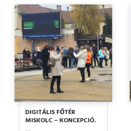
MINŐSÉGI KÖRNYEZET-
MINŐSÉGI OKTATÁS.