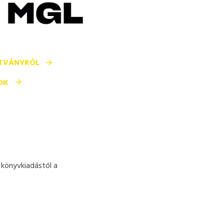
ÍTVÁNYRÓL
OK
 könyvkiadástól a