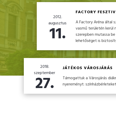
FACTORY FESZTIV
2012.
A Factory Aréna által 
augusztus
11.
vasmű területén kerül 
szerepben mutassa be a 
lehetőséget is biztosí
2018.
JÁTÉKOS VÁROSJÁRÁS
szeptember
27.
Támogattuk a Városjárás diákr
nyereményt: színházbérleteket