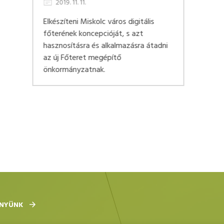
2019. 11. 11.
Alapfokú oktatás keretei között olyan
tantermi körülmények megteremtése,
amely alkalmas többek között nívós
informatikai oktatás befogadására is.
ÉNYÜNK